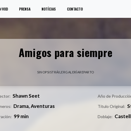
O/VOD
PRENSA
NOTÍCIAS
CONTACTO
Amigos para siempre
SINOPSIS
TRÁILER
GALERÍA
REPARTO
Shawn Seet
ector:
Año de Producció
Drama, Aventuras
S
neros:
Título Original:
99 min
Castel
ración:
Doblaje: