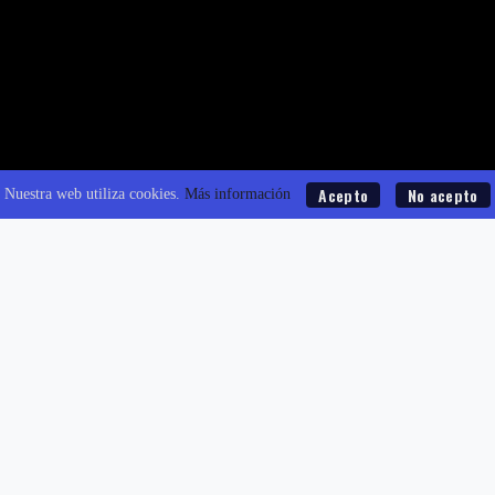
Acepto
No acepto
Nuestra web utiliza cookies.
Más información
Contacta
o
hola@adso.tv
930 120 362
2026 © ADSO FILMS
Web desarrollada por
BEKA MEDIA