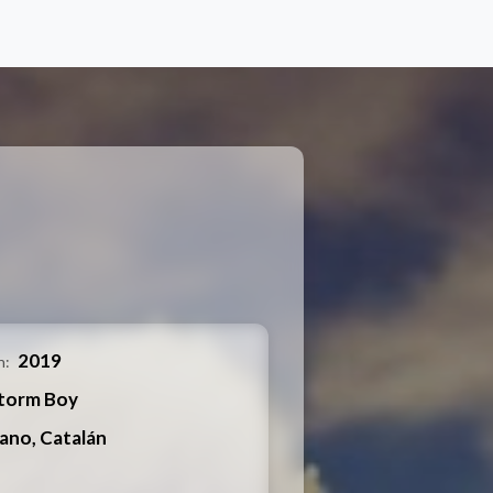
2019
n:
torm Boy
lano, Catalán