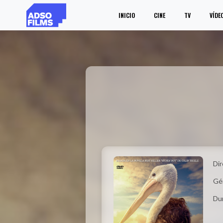
INICIO
CINE
TV
VÍDE
Dir
Gé
Du