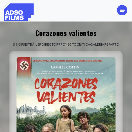
Corazones valientes
SINOPSIS
TRÁILER
DIRECTOR
PROYECTO
CRÍTICA
GALERÍA
REPARTO