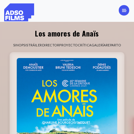
Los amores de Anaïs
SINOPSIS
TRÁILER
DIRECTOR
PROYECTO
CRÍTICA
GALERÍA
REPARTO