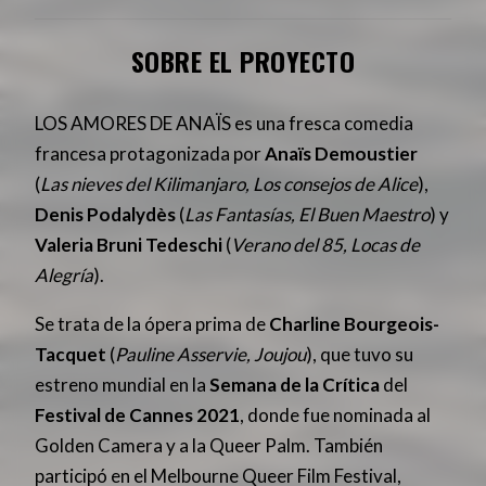
SOBRE EL PROYECTO
LOS AMORES DE ANAÏS es una fresca comedia
francesa protagonizada por
Anaïs Demoustier
(
Las nieves del Kilimanjaro, Los consejos de Alice
),
Denis Podalydès
(
Las Fantasías, El Buen Maestro
) y
Valeria Bruni
Tedeschi
(
Verano del 85, Locas de
Alegría
).
Se trata de la ópera prima de
Charline Bourgeois-
Tacquet
(
Pauline Asservie, Joujou
), que tuvo su
estreno mundial en la
Semana de la Crítica
del
Festival de Cannes 2021
, donde fue nominada al
Golden Camera y a la Queer Palm. También
participó en el Melbourne Queer Film Festival,