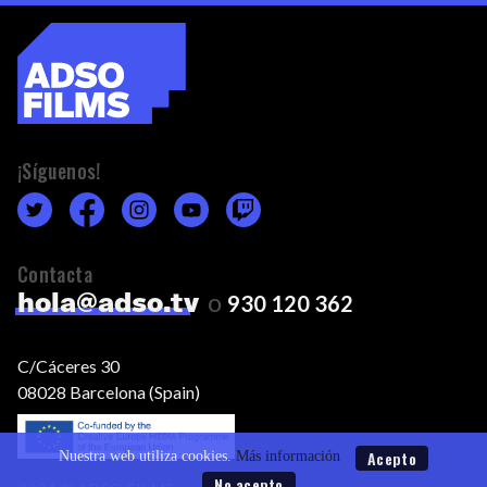
¡Síguenos!
Contacta
o
hola@adso.tv
930 120 362
C/Cáceres 30
08028 Barcelona (Spain)
Acepto
Nuestra web utiliza cookies.
Más información
No acepto