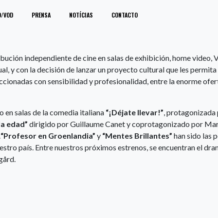
O/VOD
PRENSA
NOTÍCIAS
CONTACTO
ción independiente de cine en salas de exhibición, home video, VOD
al, y con la decisión de lanzar un proyecto cultural que les permita
leccionadas con sensibilidad y profesionalidad, entre la enorme ofer
 en salas de la comedia italiana
“¡Déjate llevar!”
, protagonizada 
la edad”
dirigido por Guillaume Canet y coprotagonizado por Mar
.
“Profesor en Groenlandia”
y
“Mentes Brillantes”
han sido las 
uestro país. Entre nuestros próximos estrenos, se encuentran el dr
gård.