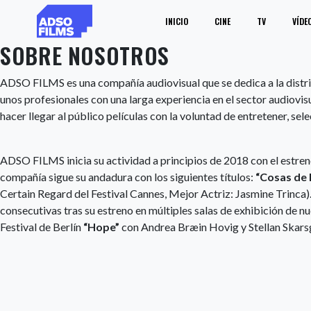
INICIO
CINE
TV
VÍDE
SOBRE NOSOTROS
ADSO FILMS es una compañía audiovisual que se dedica a la distribu
unos profesionales con una larga experiencia en el sector audiovisu
hacer llegar al público películas con la voluntad de entretener, se
ADSO FILMS inicia su actividad a principios de 2018 con el estreno
compañía sigue su andadura con los siguientes títulos:
“Cosas de 
Certain Regard del Festival Cannes, Mejor Actriz: Jasmine Trinca)
consecutivas tras su estreno en múltiples salas de exhibición de n
Festival de Berlín
“Hope”
con Andrea Bræin Hovig y Stellan Skars